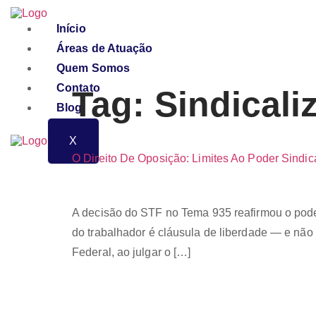
Ir
para
Início
o
conteúdo
Áreas de Atuação
Quem Somos
Contato
Tag:
Sindicali
Blog
X
O Direito De Oposição: Limites Ao Poder Sindica
A decisão do STF no Tema 935 reafirmou o poder 
do trabalhador é cláusula de liberdade — e n
Federal, ao julgar o […]