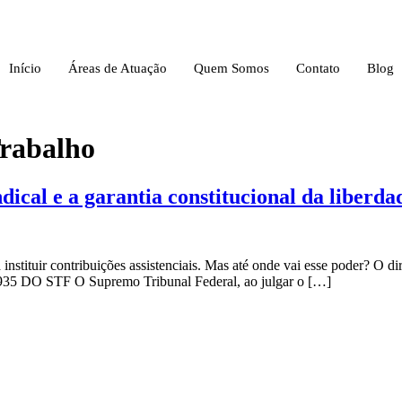
Início
Áreas de Atuação
Quem Somos
Contato
Blog
Trabalho
dical e a garantia constitucional da liberda
stituir contribuições assistenciais. Mas até onde vai esse poder? O di
 935 DO STF O Supremo Tribunal Federal, ao julgar o […]