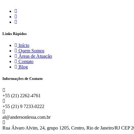
Links Rápidos
Início
Quem Somos
Áreas de Atuação
Contato
Blog
Informações de Contato
+55 (21) 2262-4761
+55 (21) 9 7233-0222
al@andersonlessa.com.br
Rua Álvaro Alvim, 24, grupo 1205, Centro, Rio de Janeiro/RJ CEP 